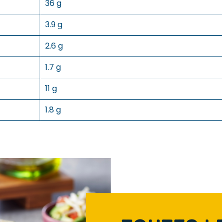
36 g
3.9 g
2.6 g
1.7 g
11 g
1.8 g