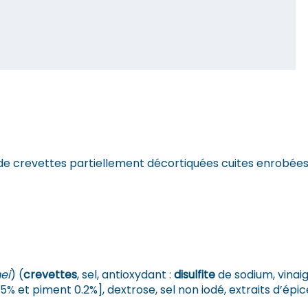
e crevettes partiellement décortiquées cuites enrobées
ei
) (
crevettes
, sel, antioxydant :
disulfite
de sodium, vinaig
.5% et piment 0.2%], dextrose, sel non iodé, extraits d’épi