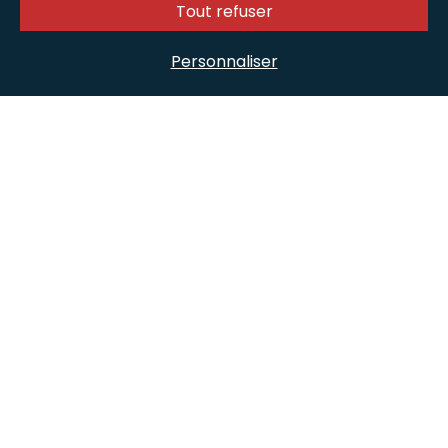
Tout refuser
Personnaliser
Suivez-nous sur les réseaux
Nos offres d’emploi
Nos métiers