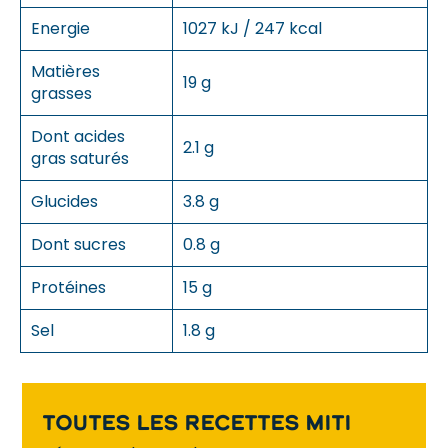
Energie
1027 kJ / 247 kcal
Matières
19 g
grasses
Dont acides
2.1 g
gras saturés
Glucides
3.8 g
Dont sucres
0.8 g
Protéines
15 g
Sel
1.8 g
Toutes les recettes Miti