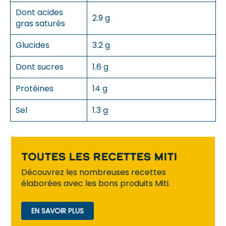
Dont acides
2.9 g
gras saturés
Glucides
3.2 g
Dont sucres
1.6 g
Protéines
14 g
Sel
1.3 g
Toutes les recettes Miti
Découvrez les nombreuses recettes
élaborées avec les bons produits Miti.
EN SAVOIR PLUS