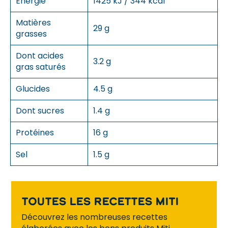
Energie
1425 kJ / 344 kcal
Matières
29 g
grasses
Dont acides
3.2 g
gras saturés
Glucides
4.5 g
Dont sucres
1.4 g
Protéines
16 g
Sel
1.5 g
Toutes les recettes Miti
Découvrez les nombreuses recettes