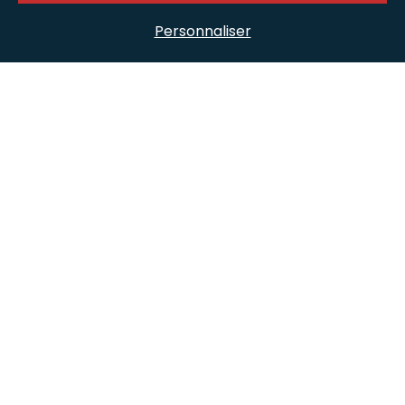
Personnaliser
Suivez-nous sur les réseaux
Nos offres d’emploi
Nos métiers
Nous trouver
Plan du site