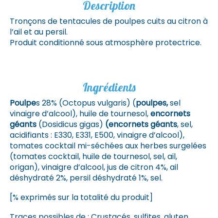
Description
Tronçons de tentacules de poulpes cuits au citron à
l’ail et au persil.
Produit conditionné sous atmosphère protectrice.
Ingrédients
Poulpe
s 28% (Octopus vulgaris) (
poulpes,
sel
vinaigre d’alcool), huile de tournesol,
encornets
géants
(Dosidicus gigas)
(encornets géants
, sel,
acidifiants : E330, E331, E500, vinaigre d’alcool),
tomates cocktail mi-séchées aux herbes surgelées
(tomates cocktail, huile de tournesol, sel, ail,
origan), vinaigre d’alcool, jus de citron 4%, ail
déshydraté 2%, persil déshydraté 1%, sel.
[% exprimés sur la totalité du produit]
Traces possibles de : Crustacés, sulfites, gluten,