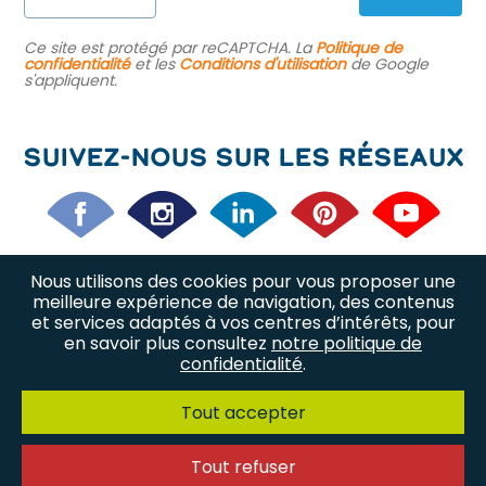
Ce site est protégé par reCAPTCHA. La
Politique de
confidentialité
et les
Conditions d'utilisation
de Google
s'appliquent.
Suivez-nous sur les réseaux
Nous utilisons des cookies pour vous proposer une
Nos offres d’emploi
Nos métiers
meilleure expérience de navigation, des contenus
et services adaptés à vos centres d’intérêts, pour
en savoir plus consultez
notre politique de
Nous trouver
Plan du site
confidentialité
.
Politique de confidentialité
Tout accepter
Mentions légales
Contact
Tout refuser