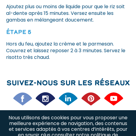
Ajoutez plus ou moins de liquide pour que le riz soit
al-dente après 15 minutes. Versez ensuite les
gambas en mélangeant doucement.
Étape 5
Hors du feu, ajoutez la crème et le parmesan.
Couvrez et laissez reposer 2 à 3 minutes. Servez le
risotto très chaud.
Suivez-nous sur les réseaux
Nous utilisons des cookies pour vous proposer une
Nos offres d’emploi
Nos métiers
meilleure expérience de navigation, des contenus
et services adaptés à vos centres d’intérêts, pour
en savoir plus consultez
notre politique de
Nous trouver
Plan du site