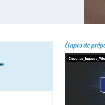
Étapes de prép
tes