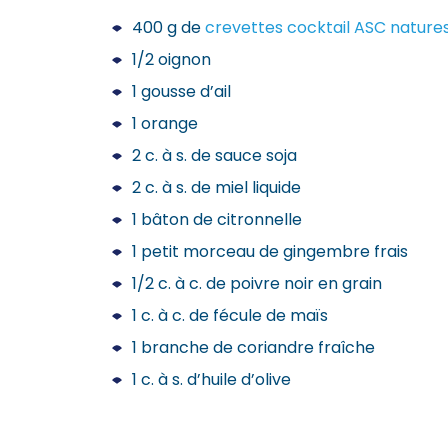
400 g de
crevettes cocktail ASC natures
1/2 oignon
1 gousse d’ail
1 orange
2 c. à s. de sauce soja
2 c. à s. de miel liquide
1 bâton de citronnelle
1 petit morceau de gingembre frais
1/2 c. à c. de poivre noir en grain
1 c. à c. de fécule de maïs
1 branche de coriandre fraîche
1 c. à s. d’huile d’olive