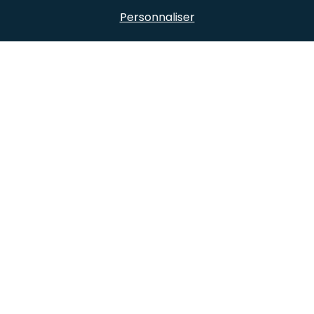
Personnaliser
Crevettes Miti
façon Kung Pao
DÉCOUVREZ TOUTES NOS RECETTES
Suivez-nous sur les réseaux