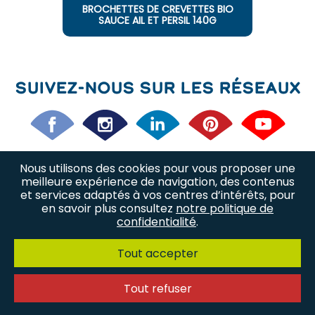
BROCHETTES DE CREVETTES BIO
SAUCE AIL ET PERSIL 140G
Suivez-nous sur les réseaux
Nous utilisons des cookies pour vous proposer une
Nos offres d’emploi
Nos métiers
meilleure expérience de navigation, des contenus
et services adaptés à vos centres d’intérêts, pour
en savoir plus consultez
notre politique de
Nous trouver
Plan du site
confidentialité
.
Politique de confidentialité
Tout accepter
Mentions légales
Contact
Tout refuser