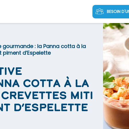
BESOIN D'U
ve gourmande : la Panna cotta à la
 piment d’Espelette
tive
nna cotta à la
crevettes Miti
nt d’Espelette