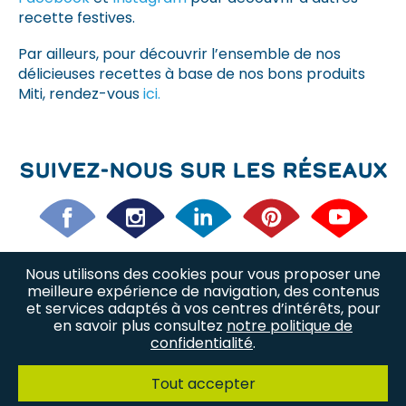
recette festives.
Par ailleurs, pour découvrir l’ensemble de nos
délicieuses recettes à base de nos bons produits
Miti, rendez-vous
ici.
Suivez-nous sur les réseaux
Nous utilisons des cookies pour vous proposer une
Nos offres d’emploi
Nos métiers
meilleure expérience de navigation, des contenus
et services adaptés à vos centres d’intérêts, pour
en savoir plus consultez
notre politique de
Nous trouver
Plan du site
confidentialité
.
Politique de confidentialité
Tout accepter
Mentions légales
Contact