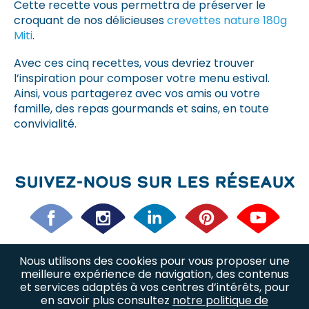
Cette recette vous permettra de préserver le
croquant de nos délicieuses
crevettes nature 180g
Miti
.
Avec ces cinq recettes, vous devriez trouver
l’inspiration pour composer votre menu estival.
Ainsi, vous partagerez avec vos amis ou votre
famille, des repas gourmands et sains, en toute
convivialité.
Suivez-nous sur les réseaux
Nous utilisons des cookies pour vous proposer une
Nos offres d’emploi
Nos métiers
meilleure expérience de navigation, des contenus
et services adaptés à vos centres d’intérêts, pour
en savoir plus consultez
notre politique de
Nous trouver
Plan du site