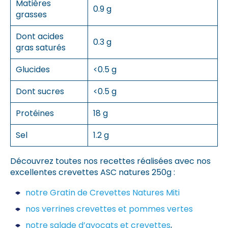
Matières
0.9 g
grasses
Dont acides
0.3 g
gras saturés
Glucides
<0.5 g
Dont sucres
<0.5 g
Protéines
18 g
Sel
1.2 g
Découvrez toutes nos recettes réalisées avec nos
excellentes crevettes ASC natures 250g :
notre Gratin de Crevettes Natures Miti
nos verrines crevettes et pommes vertes
notre salade d’avocats et crevettes
,