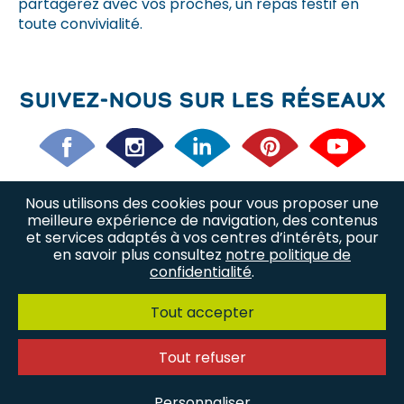
partagerez avec vos proches, un repas festif en
toute convivialité.
Suivez-nous sur les réseaux
Nous utilisons des cookies pour vous proposer une
Nos offres d’emploi
Nos métiers
meilleure expérience de navigation, des contenus
et services adaptés à vos centres d’intérêts, pour
en savoir plus consultez
notre politique de
Nous trouver
Plan du site
confidentialité
.
Politique de confidentialité
Tout accepter
Mentions légales
Contact
Tout refuser
© 2026 Miti, Tous droits réservés.
Personnaliser